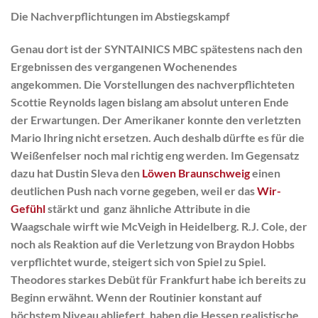
Die Nachverpflichtungen im Abstiegskampf
Genau dort ist der SYNTAINICS MBC spätestens nach den
Ergebnissen des vergangenen Wochenendes
angekommen. Die Vorstellungen des nachverpflichteten
Scottie Reynolds lagen bislang am absolut unteren Ende
der Erwartungen. Der Amerikaner konnte den verletzten
Mario Ihring nicht ersetzen. Auch deshalb dürfte es für die
Weißenfelser noch mal richtig eng werden. Im Gegensatz
dazu hat Dustin Sleva den
Löwen Braunschweig
einen
deutlichen Push nach vorne gegeben, weil er das
Wir-
Gefühl
stärkt und ganz ähnliche Attribute in die
Waagschale wirft wie McVeigh in Heidelberg. R.J. Cole, der
noch als Reaktion auf die Verletzung von Braydon Hobbs
verpflichtet wurde, steigert sich von Spiel zu Spiel.
Theodores starkes Debüt für Frankfurt habe ich bereits zu
Beginn erwähnt. Wenn der Routinier konstant auf
höchstem Niveau abliefert, haben die Hessen realistische