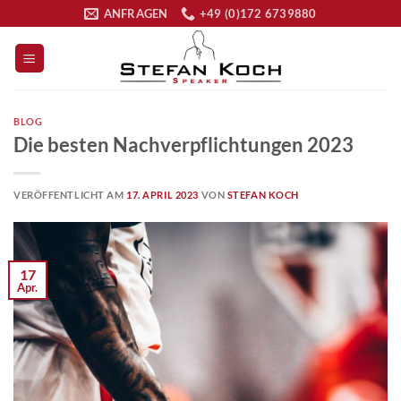
Zum
ANFRAGEN
+49 (0)172 6739880
Inhalt
springen
BLOG
Die besten Nachverpflichtungen 2023
VERÖFFENTLICHT AM
17. APRIL 2023
VON
STEFAN KOCH
17
Apr.