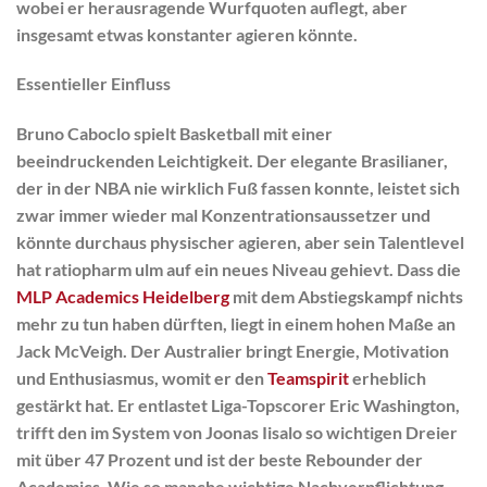
wobei er herausragende Wurfquoten auflegt, aber
insgesamt etwas konstanter agieren könnte.
Essentieller Einfluss
Bruno Caboclo spielt Basketball mit einer
beeindruckenden Leichtigkeit. Der elegante Brasilianer,
der in der NBA nie wirklich Fuß fassen konnte, leistet sich
zwar immer wieder mal Konzentrationsaussetzer und
könnte durchaus physischer agieren, aber sein Talentlevel
hat ratiopharm ulm auf ein neues Niveau gehievt. Dass die
MLP Academics Heidelberg
mit dem Abstiegskampf nichts
mehr zu tun haben dürften, liegt in einem hohen Maße an
Jack McVeigh. Der Australier bringt Energie, Motivation
und Enthusiasmus, womit er den
Teamspirit
erheblich
gestärkt hat. Er entlastet Liga-Topscorer Eric Washington,
trifft den im System von Joonas Iisalo so wichtigen Dreier
mit über 47 Prozent und ist der beste Rebounder der
Academics. Wie so manche wichtige Nachverpflichtung