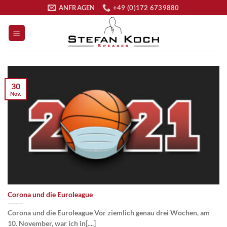
Zum
ANFRAGEN
+49 (0)172 6739880
Inhalt
springen
30
Nov.
Corona und die Euroleague
Corona und die Euroleague Vor ziemlich genau drei Wochen, am
10. November, war ich in[....]