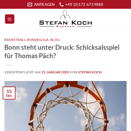
Zum
ANFRAGEN
+49 (0)172 6739880
Inhalt
springen
BASKETBALL-BUNDESLIGA
,
BLOG
Bonn steht unter Druck: Schicksalsspiel
für Thomas Päch?
VERÖFFENTLICHT AM
15. JANUAR 2020
VON
STEFAN KOCH
15
Jan.