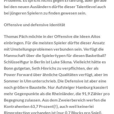
Problems. Es spricht nichts gegen Erfahrung, aber gerade
bei den neuen Ausländern dürfte dieser Talentlevel auch
bei jüngeren Spielern zu finden gewesen sein.
Offensive und defensive Identität
Thomas Päch möchte in der Offensive die Ideen Aitos
einbringen. Für die meisten Spieler dürfte dieser Ansatz
mit Umstellungsproblemen verbunden sein. Verfügt die
Mannschaft über die Spielertypen für diesen Basketball?
Schlüsselfigur in Berlin ist Luke Sikma. Vielleicht hätte es
Bonn gutgetan, Seth Hinrichs zu verpflichten, der als
Power Forward über ähnliche Qualitäten verfügt, aber im
Sommer in Ulm unterschrieb. Die Defensive ist aber eine
noch größere Baustelle. Nur Aufsteiger Hamburg kassiert
mehr Gegenpunkte als die Rheinländer, die 91,9 Zähler pro
Begegnung zulassen. Aus dem Zweierbereich werfen die
Kontrahenten 63,7 Prozent(!), auch weil keinerlei
Rimprotection vorhanden ist (nur 0,7 Blocks pro Spiel).