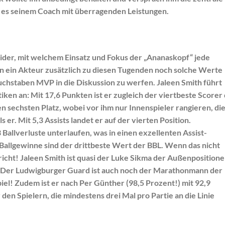
t es seinem Coach mit überragenden Leistungen.
t wider, mit welchem Einsatz und Fokus der „Ananaskopf“ jede
nn ein Akteur zusätzlich zu diesen Tugenden noch solche Werte
uchstaben MVP in die Diskussion zu werfen. Jaleen Smith führt
tiken an: Mit 17,6 Punkten ist er zugleich der viertbeste Scorer
en sechsten Platz, wobei vor ihm nur Innenspieler rangieren, di
er. Mit 5,3 Assists landet er auf der vierten Position.
 Ballverluste unterlaufen, was in einen exzellenten Assist-
Ballgewinne sind der drittbeste Wert der BBL. Wenn das nicht
richt! Jaleen Smith ist quasi der Luke Sikma der Außenpositione
h: Der Ludwigburger Guard ist auch noch der Marathonmann der
piel! Zudem ist er nach Per Günther (98,5 Prozent!) mit 92,9
en Spielern, die mindestens drei Mal pro Partie an die Linie