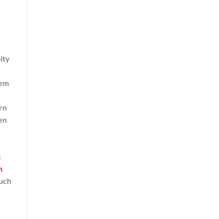
ity
nem
rn
en
k
n
auch