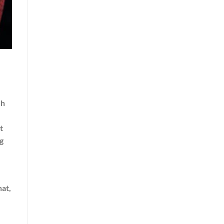
ch
t
g
hat,