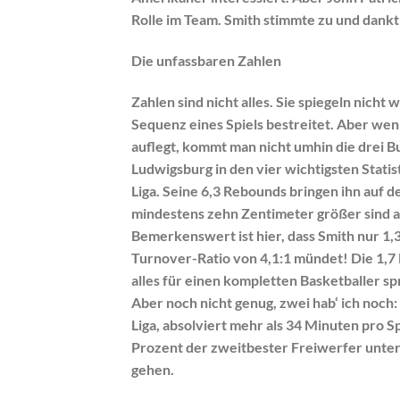
Rolle im Team. Smith stimmte zu und dank
Die unfassbaren Zahlen
Zahlen sind nicht alles. Sie spiegeln nich
Sequenz eines Spiels bestreitet. Aber we
auflegt, kommt man nicht umhin die drei B
Ludwigsburg in den vier wichtigsten Statis
Liga. Seine 6,3 Rebounds bringen ihn auf d
mindestens zehn Zentimeter größer sind als 
Bemerkenswert ist hier, dass Smith nur 1,3
Turnover-Ratio von 4,1:1 mündet! Die 1,7 
alles für einen kompletten Basketballer sp
Aber noch nicht genug, zwei hab‘ ich noc
Liga, absolviert mehr als 34 Minuten pro S
Prozent der zweitbester Freiwerfer unter d
gehen.