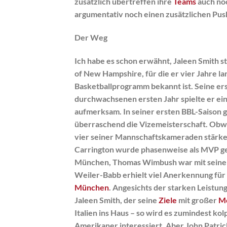
zusätzlich übertreffen ihre
Teams
auch no
argumentativ noch einen zusätzlichen Push
Der Weg
Ich habe es schon erwähnt, Jaleen Smith st
of New Hampshire, für die er vier Jahre lang
Basketballprogramm bekannt ist. Seine ers
durchwachsenen ersten Jahr spielte er ein
aufmerksam. In seiner ersten BBL-Saison
überraschend die Vizemeisterschaft. Obwo
vier seiner Mannschaftskameraden stärker
Carrington wurde phasenweise als MVP geha
München, Thomas Wimbush war mit seinen 
Weiler-Babb erhielt viel Anerkennung fü
München
. Angesichts der starken Leistun
Jaleen Smith, der seine
Ziele
mit großer
Mo
Italien ins Haus – so wird es zumindest kol
Amerikaner interessiert. Aber John Patric