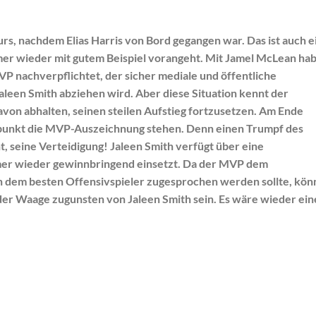
urs, nachdem Elias Harris von Bord gegangen war. Das ist auch e
mer wieder mit gutem Beispiel vorangeht. Mit Jamel McLean ha
 nachverpflichtet, der sicher mediale und öffentliche
leen Smith abziehen wird. Aber diese Situation kennt der
davon abhalten, seinen steilen Aufstieg fortzusetzen. Am Ende
hepunkt die MVP-Auszeichnung stehen. Denn einen Trumpf des
t, seine Verteidigung! Jaleen Smith verfügt über eine
mmer wieder gewinnbringend einsetzt. Da der MVP dem
h dem besten Offensivspieler zugesprochen werden sollte, kön
der Waage zugunsten von Jaleen Smith sein. Es wäre wieder ein