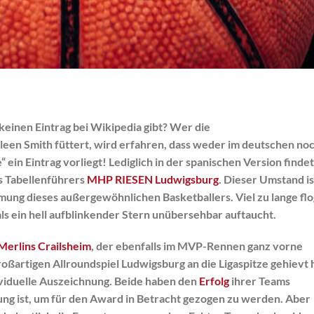
keinen Eintrag bei Wikipedia gibt? Wer die
en Smith füttert, wird erfahren, dass weder im deutschen no
“ ein Eintrag vorliegt! Lediglich in der spanischen Version findet
s Tabellenführers
MHP RIESEN Ludwigsburg
. Dieser Umstand is
ung dieses außergewöhnlichen Basketballers. Viel zu lange flo
als ein hell aufblinkender Stern unübersehbar auftaucht.
erlins Crailsheim
, der ebenfalls im MVP-Rennen ganz vorne
großartigen Allroundspiel Ludwigsburg an die Ligaspitze gehievt 
ividuelle Auszeichnung. Beide haben den
Erfolg
ihrer Teams
ng ist, um für den Award in Betracht gezogen zu werden. Aber