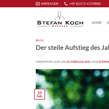
Zum
ANFRAGEN
+49 (0)172 6739880
Inhalt
springen
HOME
BLOG
Der steile Aufstieg des J
VERÖFFENTLICHT AM
25. FEBRUAR 2021
VON
STEFA
25
Feb.