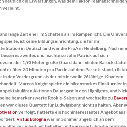
ch deutlich die Erwartungen, was dem Faktor Teamabschneiden
 verleiht.
and lange Zeit eher im Schatten als im Rampenlicht. Die Univers
 spielte, ist keine Bildungseinrichtung, die für ihr
te Station in Deutschland war die ProA in Heidelberg. Nach ei
 besseres zweites und machte so John Patrick auf sich
 gewann der 1,93 Meter große Guard dann mit den Barockstädte
hl er über 30 Minuten pro Partie auf dem Parkett stand, rückt
 in den Vordergrund als der mittlerweile 26Jährige. Khadeen
ndelt, Marcos Knight spielte ein bärenstarkes Finalturnier in
spektakulären Aktionen Dauergast in den Highlights, und Nic
r seine bemerkenswerte Rookie-Saison und wechselte zu
Bayer
gen war dieses Quartett für Ludwigsburg nicht zu halten. Aber 
tivation
verfolgt, flatterte ein hochinteressantes Angebot aus
portiert.
Virtus Bologna
war im Sommer angeblich an dem
k wollte ihn unbedingt behalten und versprach ihm die zentrale