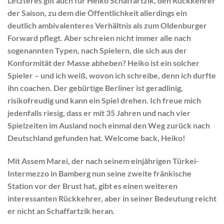
Letzteres gilt auch für
Heiko Schaffartzik
, den Rückkehrer
der Saison, zu dem die Öffentlichkeit allerdings ein
deutlich ambivalenteres Verhältnis als zum Oldenburger
Forward pflegt. Aber schreien nicht immer alle nach
sogenannten Typen, nach Spielern, die sich aus der
Konformität der Masse abheben? Heiko ist ein solcher
Spieler – und ich weiß, wovon ich schreibe, denn ich durfte
ihn coachen. Der gebürtige Berliner ist geradlinig,
risikofreudig und kann ein Spiel drehen. Ich freue mich
jedenfalls riesig, dass er mit 35 Jahren und nach vier
Spielzeiten im Ausland noch einmal den Weg zurück nach
Deutschland gefunden hat. Welcome back, Heiko!
Mit
Assem Marei
, der nach seinem einjährigen Türkei-
Intermezzo in Bamberg nun seine zweite fränkische
Station vor der Brust hat, gibt es einen weiteren
interessanten Rückkehrer, aber in seiner Bedeutung reicht
er nicht an Schaffartzik heran.