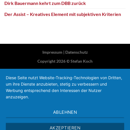
Dirk Bauermann kehrt zum DBB zurück
Der Assist – Kreatives Element mit subjektiven Kriterien
Impressum
|
Datenschutz
Copyright 2026 ©
Stefan Koch
Diese Seite nutzt Website-Tracking-Technologien von Dritten,
um ihre Dienste anzubieten, stetig zu verbessern und
Werbung entsprechend den Interessen der Nutzer
anzuzeigen.
ABLEHNEN
AKZEPTIEREN