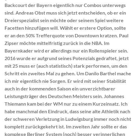
Backcourt der Bayern eigentlich nur Combos unterwegs
sind.
Andreas Obst
muss sich jetzt entscheiden, ob er ein
Dreierspezialist sein möchte oder seinem Spiel weitere
Facetten hinzufügen will. Wählt er erstere Option, sollte
er an den 50% Trefferquote von Downtown kratzen.
Paul
Zipser
möchte mittelfristig zurück in die NBA. Im
Bayernkader wird er allerdings nur ein Rollenspieler sein.
2016 wurde er aufgrund seines Potenzials gedraftet, jetzt
mit 25 muss er (auch statistisch) stark performen, um den
Schritt ein zweites Mal zu gehen. Um
Danilo Barthel
mache
ich mir eigentlich nie Sorgen. Er wird mit seiner Stabilität
auch in der kommenden Saison ein unverzichtbarer
Leistungsträger des Deutschen Meisters sein.
Johannes
Thiemann
kam bei der WM nur zu einem Kurzeinsatz. Ich
habe manchmal den Eindruck, dass seine alte Athletik nach
der schweren Verletzung in Ludwigsburg immer noch nicht
komplett zurückgekehrt ist. Im zweiten Jahr sollte er das
komplexe Berliner System (noch) besser verinnerlichen