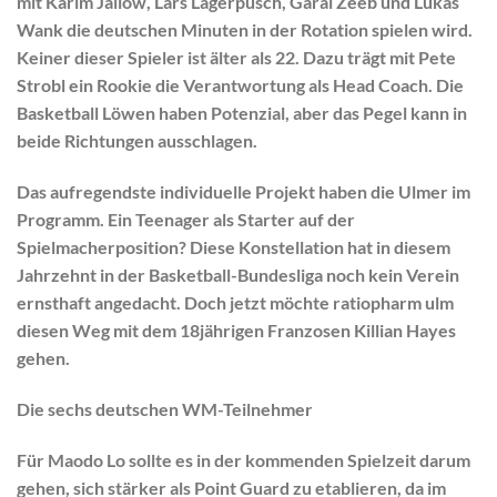
mit
Karim Jallow
,
Lars Lagerpusch
,
Garai Zeeb
und
Lukas
Wank
die deutschen Minuten in der Rotation spielen wird.
Keiner dieser Spieler ist älter als 22. Dazu trägt mit
Pete
Strobl
ein Rookie die Verantwortung als Head Coach. Die
Basketball Löwen haben Potenzial, aber das Pegel kann in
beide Richtungen ausschlagen.
Das aufregendste individuelle Projekt haben die Ulmer im
Programm. Ein Teenager als Starter auf der
Spielmacherposition? Diese Konstellation hat in diesem
Jahrzehnt in der Basketball-Bundesliga noch kein Verein
ernsthaft angedacht. Doch jetzt möchte ratiopharm ulm
diesen Weg mit dem 18jährigen Franzosen
Killian Hayes
gehen.
Die sechs deutschen WM-Teilnehmer
Für
Maodo Lo
sollte es in der kommenden Spielzeit darum
gehen, sich stärker als Point Guard zu etablieren, da im