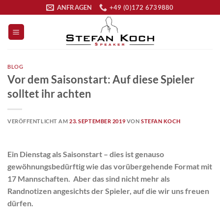
Zum
ANFRAGEN
+49 (0)172 6739880
Inhalt
springen
BLOG
Vor dem Saisonstart: Auf diese Spieler
solltet ihr achten
VERÖFFENTLICHT AM
23. SEPTEMBER 2019
VON
STEFAN KOCH
Ein Dienstag als Saisonstart – dies ist genauso
gewöhnungsbedürftig wie das vorübergehende Format mit
17 Mannschaften. Aber das sind nicht mehr als
Randnotizen angesichts der Spieler, auf die wir uns freuen
dürfen.